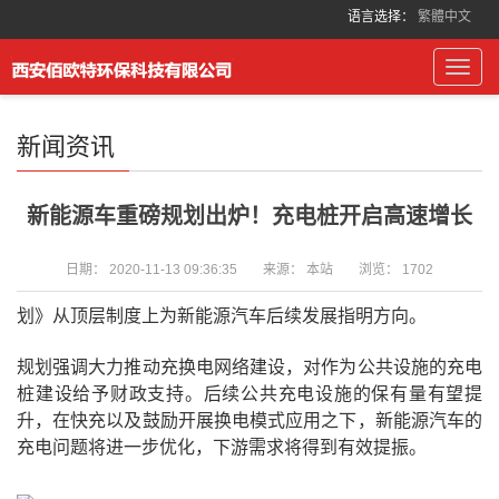
语言选择：
繁體中文
Toggl
navig
新闻资讯
新能源车重磅规划出炉！充电桩开启高速增长
日期：
2020-11-13 09:36:35
来源：
本站
浏览：
1702
划》从顶层制度上为新能源汽车后续发展指明方向。
规划强调大力推动充换电网络建设，对作为公共设施的充电
桩建设给予财政支持。后续公共充电设施的保有量有望提
升，在快充以及鼓励开展换电模式应用之下，新能源汽车的
充电问题将进一步优化，下游需求将得到有效提振。