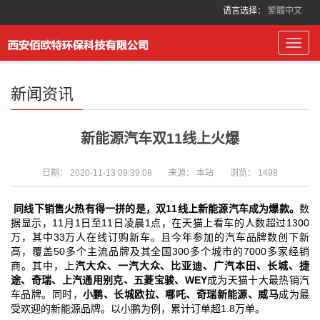
语言选择：
繁體中文
Toggl
navig
新闻资讯
新能源汽车双11线上火爆
日期：
2020-11-13 09:39:08
来源：
本站
浏览：
1498
同线下销售火热有得一拼的是，双11线上新能源汽车成为爆款。
数
据显示，11月1日至11日凌晨1点，在天猫上看车的人数超过1300
万，其中33万人在线订购新车。且今年参加的汽车品牌数创下新
高，覆盖50多个主流品牌及其全国300多个城市的7000多家经销
商。其中，上
汽大众、一汽大众、比亚迪、广汽本田、长城、捷
途、奇瑞、上汽通用别克、五菱宝骏、WEY
成为天猫十大最热销汽
车品牌。同时，
小鹏、长城欧拉、哪吒、奇瑞新能源、威马
成为最
受欢迎的新能源品牌。以小鹏为例，累计订单超1.8万单。