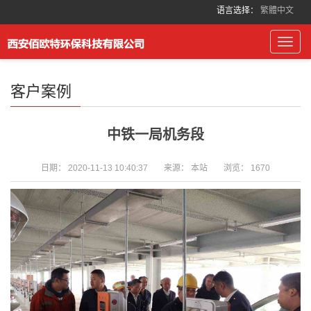
语言选择：
繁體中文
Toggl
navig
客户案例
中铁一局机务段
日期：
2020-11-13 10:40:37
来源：
本站
浏览：
1670